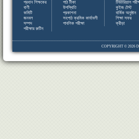
প্রধান শিক্ষকের
পাঠ টীকা
টিউটরিয়াল পরীক্
বাণী
উপস্থিতি
কুইজ টেস্ট
কমিটি
প্রকাশনা
বার্ষিক অনুষ্ঠান
জনবল
সহপাঠ ক্রমিক কার্যাবলী
শিক্ষা সফর
সম্পদ
পাবলিক পরীক্ষা
ক্রীড়া
পরীক্ষার রুটিন
COPYRIGHT © 2026
D